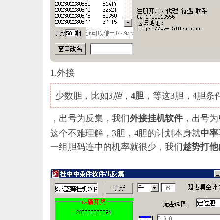
1.外接
少数胆，比如
3胆
，
4胆
，等这
3胆，4胆条
，出号为反集，我们
外接挂机软件
，出号为
这个不难理解，
3胆，4胆的计划本身就
中率
一组胆码连中的机率就很少，我们
趁势打他