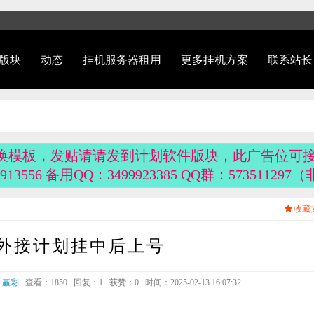
版块
动态
挂机服务器租用
更多挂机方案
联系站长
换模板，发贴请请发到计划软件版块，此广告位可
913556 备用QQ：3499923385 QQ群：5735112
收藏
外接计划挂中后上号
：
赢彩
查看：1850
回复：1
获赞：
0
时间：2025-02-13 16:07:32