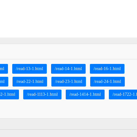
tml
/read-13-1.html
/read-14-1.html
/read-16-1.html
tml
/read-22-1.html
/read-23-1.html
/read-24-1.html
02-1.html
/read-1113-1.html
/read-1414-1.html
/read-1722-1.