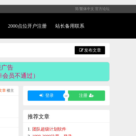
简/繁体中文
官方论坛
2000点位开户注册
站长备用联系
发布文章
接广告
97（非会员不通过）
文章
楼主
登录
注册
or
推荐文章
团队超级计划软件