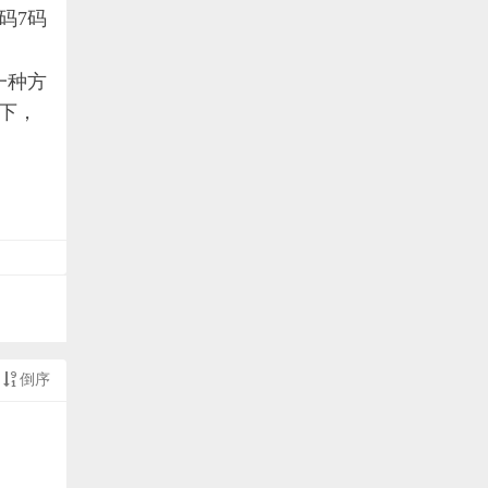
6码7码
一种方
下，
倒序