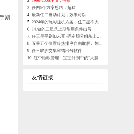
1990-2000注册，登录
任四5个方案思路，超猛
最新任二自动计划，效果可以
手期
2024年的玩彩挂机方案，任二星不大干不蛮干，25个方案
14.做的二星杀上期常用条件出号
任三星平刷加未开7码定胆分组杀上期条件出号
五星五个位置冷热排序自由取胆计划软件
任三取胆交集容错出号软件
红中睡眠管理：宝宝计划中的“大脑充电”深度策略
友情链接：