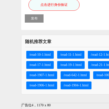
点击进行身份验证
发布
随机推荐文章
/read-10-1.html
/read-11-1.html
/read-12-1.h
/read-17-1.html
/read-19-1.html
/read-21-1.h
/read-1907-1.html
/read-642-1.html
/read-10
/read-1906-1.html
/read-1904-1.html
广告位4，1170 x 80