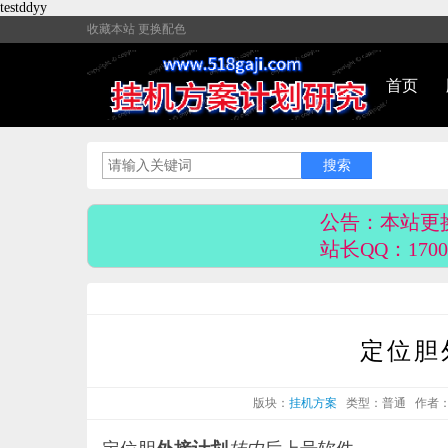
testddyy
收藏本站
更换配色
首页
公告：本站更
站长QQ：1700
定位胆
版块：
挂机方案
类型：普通
作者