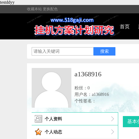
testddyy
收藏本站
更换配色
首页
a1368916
粉丝：0
用户名：a1368916
个性签名：
个人资料
基本
个人动态